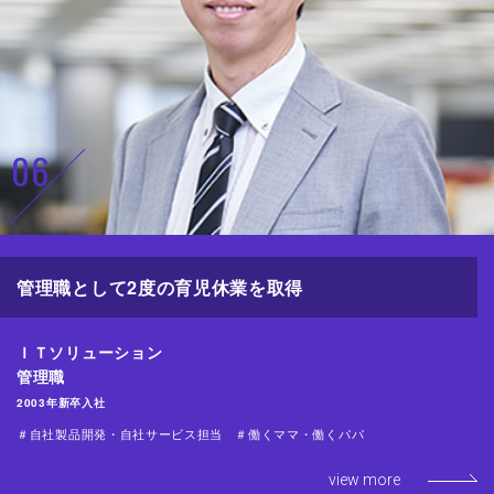
06
管理職として2度の育児休業を取得
ＩＴソリューション
管理職
2003年新卒入社
＃自社製品開発・自社サービス担当
＃働くママ・働くパパ
view more