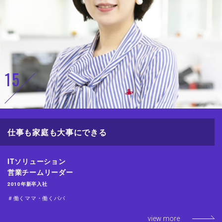
15
仕事も家庭も大事にできる
ITソリューション
営業チームリーダー
2010年新卒入社
＃働くママ・働くパパ
view more