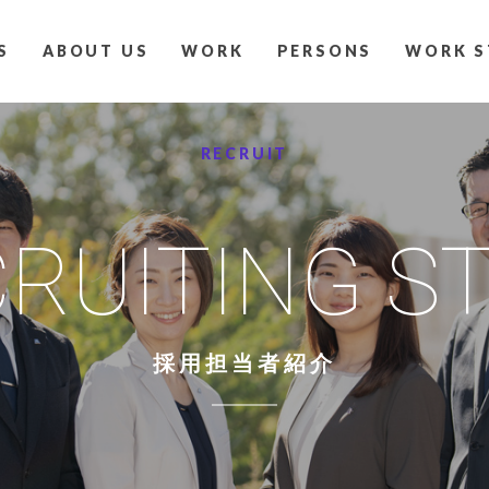
S
ABOUT US
WORK
PERSONS
WORK S
RECRUIT
RUITING S
採用担当者紹介